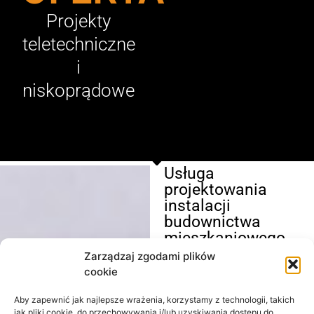
Projekty
teletechniczne
i
niskoprądowe
Usługa
projektowania
instalacji
budownictwa
mieszkaniowego
Zarządzaj zgodami plików
Nasza firma
cookie
specjalizuje się w
kompleksowym
Aby zapewnić jak najlepsze wrażenia, korzystamy z technologii, takich
projektowaniu
jak pliki cookie, do przechowywania i/lub uzyskiwania dostępu do