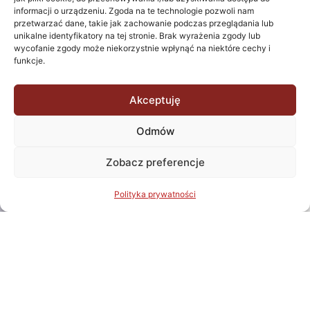
instalacji
informacji o urządzeniu. Zgoda na te technologie pozwoli nam
przetwarzać dane, takie jak zachowanie podczas przeglądania lub
budownictwa
unikalne identyfikatory na tej stronie. Brak wyrażenia zgody lub
mieszkaniowego,
wycofanie zgody może niekorzystnie wpłynąć na niektóre cechy i
oferując
funkcje.
innowacyjne i
funkcjonalne
Akceptuję
rozwiązania
dostosowane do
Odmów
indywidualnych
potrzeb klientów.
Zobacz preferencje
Zespół naszych
doświadczonych
Polityka prywatności
inżynierów i
projektantów
pracuje z pasją,
aby stworzyć
przestrzenie nie
tylko estetyczne,
ale przede