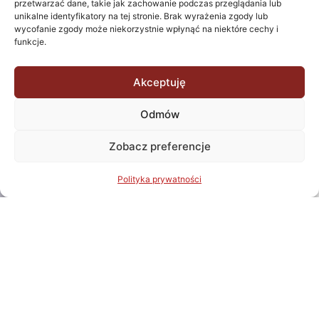
audio-video. Dzięki
przetwarzać dane, takie jak zachowanie podczas przeglądania lub
naszemu
unikalne identyfikatory na tej stronie. Brak wyrażenia zgody lub
wycofanie zgody może niekorzystnie wpłynąć na niektóre cechy i
doświadczeniu i
funkcje.
profesjonalizmowi,
jesteśmy w stanie
dostarczyć
Akceptuję
naszym klientom
Odmów
najwyższej jakości
usługi, które
Zobacz preferencje
spełniają ich
indywidualne
potrzeby oraz
Polityka prywatności
oczekiwania.
Korzyści płynące z
naszych usług są
liczne. Oferujemy
dostosowane do
wymagań klienta
rozwiązania, które
zapewniają