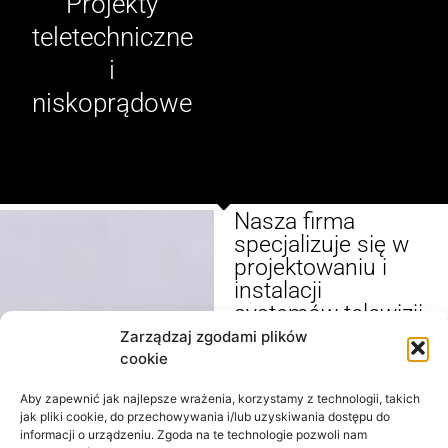
Projekty
teletechniczne
i
niskoprądowe
Nasza firma
specjalizuje się w
projektowaniu i
instalacji
systemów telewizji
użytkowej, RTV,
Zarządzaj zgodami plików
satelitarnej oraz
cookie
pay TV, a także w
Aby zapewnić jak najlepsze wrażenia, korzystamy z technologii, takich
kompleksowych
jak pliki cookie, do przechowywania i/lub uzyskiwania dostępu do
rozwiązaniach
informacji o urządzeniu. Zgoda na te technologie pozwoli nam