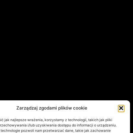
Zarządzaj zgodami plików cookie
 jak najlepsze wrażenia, korzystamy z technologii, takich jak pliki
przechowywania i/lub uzyskiwania dostępu do informacji o urządzeniu.
 technologie pozwoli nam przetwarzać dane, takie jak zachowanie