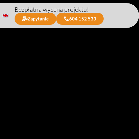
Bezpłatna wycena projektu!
Zapytanie
604 152 533