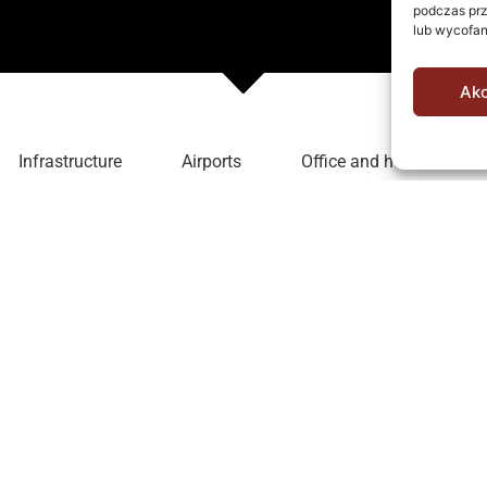
podczas prz
lub wycofan
Akc
Infrastructure
Airports
Office and hotels
Server rooms