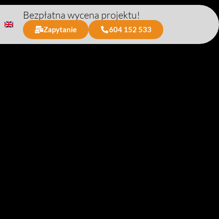
Bezpłatna wycena projektu!
Zapytanie
604 152 533