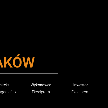
AKÓW
hitekt
Wykonawca
Inwestor
agodziński
Ekoelprom
Ekoelprom