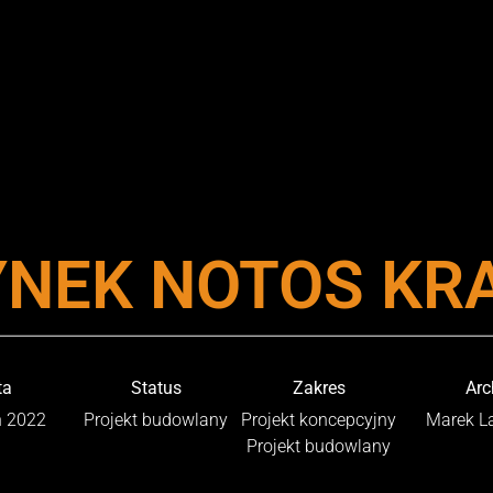
YNEK NOTOS KR
ta
Status
Zakres
Arc
ń 2022
Projekt budowlany
Projekt koncepcyjny
Marek L
Projekt budowlany