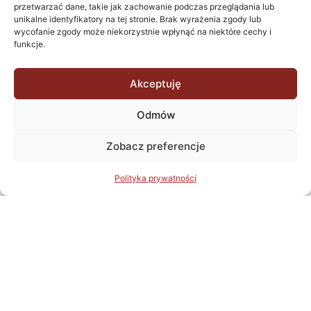
przetwarzać dane, takie jak zachowanie podczas przeglądania lub
realizacji zaprojektowano przyłącza średniego napięcia (SN),
unikalne identyfikatory na tej stronie. Brak wyrażenia zgody lub
sieci energetyczne SN i niskiego napięcia (nn), oświetlenie
wycofanie zgody może niekorzystnie wpłynąć na niektóre cechy i
Wróć do projektów
funkcje.
terenu oraz stacje transformatorowe. Ponadto, projekt
uwzględniał budowę przyłącza teletechnicznego (tt) oraz
rozbudowę sieci telekomunikacyjnej wraz z kanalizacją
Akceptuję
teletechniczną. Dodatkowo opracowano instalacje
elektryczne wewnętrzne oraz systemy niskoprądowe,
Odmów
zapewniając funkcjonalność oraz bezpieczeństwo całej
Zobacz preferencje
infrastruktury centrum.
Polityka prywatności