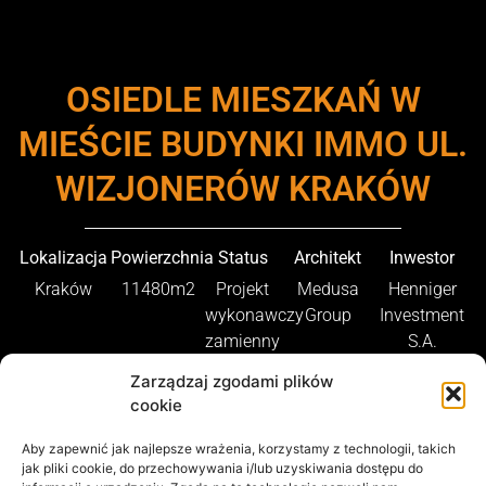
OSIEDLE MIESZKAŃ W
MIEŚCIE BUDYNKI IMMO UL.
WIZJONERÓW KRAKÓW
Lokalizacja
Powierzchnia
Status
Architekt
Inwestor
Kraków
11480m2
Projekt
Medusa
Henniger
wykonawczy
Group
Investment
zamienny
S.A.
Zarządzaj zgodami plików
cookie
Aby zapewnić jak najlepsze wrażenia, korzystamy z technologii, takich
jak pliki cookie, do przechowywania i/lub uzyskiwania dostępu do