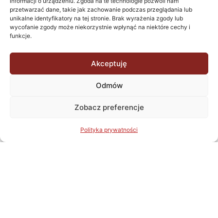
informacji o urządzeniu. Zgoda na te technologie pozwoli nam
przetwarzać dane, takie jak zachowanie podczas przeglądania lub
unikalne identyfikatory na tej stronie. Brak wyrażenia zgody lub
Projekt obejmował wykonanie instalacji elektrycznych
wycofanie zgody może niekorzystnie wpłynąć na niektóre cechy i
Więcej informacji
wewnętrznych dla nowoczesnego osiedla mieszkaniowego
funkcje.
w Krakowie przy ul. Wizjonerów. W ramach prac
zaprojektowano systemy zasilania mieszkań, części
Akceptuję
wspólnych oraz infrastruktury technicznej budynków, z
Wróć do projektów
uwzględnieniem energooszczędnych rozwiązań oraz
Odmów
zgodności z obowiązującymi normami bezpieczeństwa.
Projekt zapewnia optymalne i komfortowe użytkowanie
Zobacz preferencje
instalacji elektrycznych dla przyszłych mieszkańców.
Polityka prywatności