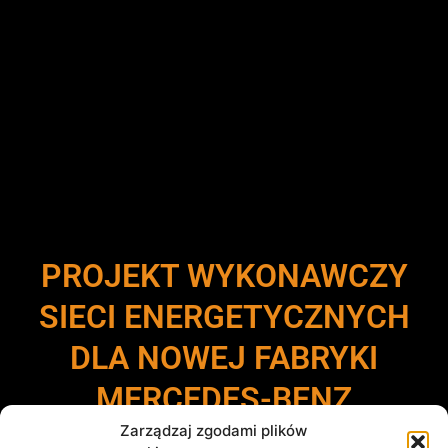
PROJEKT WYKONAWCZY
SIECI ENERGETYCZNYCH
DLA NOWEJ FABRYKI
MERCEDES-BENZ
MANUFACTURING POLAND
Zarządzaj zgodami plików